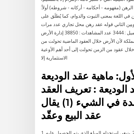
لرهن (مفهومه - أحكامه - أركانه - شروطه) أولاً:
 في اللغة بمعنى الثبوت والدوام، كما يُطلَق على
، ومِن الثاني قوله عقد رهن محل تجاري عدد مرات
التحميل : 3214 نموذج عقد رهن منقول عدد مرات التحميل : 3444 عدد المشاهدات : 38850 إدارة الأرض
مملكة لأن الأرض خلال العقود الماضية تحولت من
خلال عقود من الزمن تحولت إلى أحد أهم الأوعية
الاستثمارية إلا
ول: ماهية عقد الوديعة
الوديعة : تعريف العقد
فالعقد لغة : هو جعل عقدة في الشيء (1) يقال
عقد البيع وعقّد
1. ينبغي رهن الأرض لاستثمار مبلغ القرض في تطوير العقار؛ 2. ينبغي استخدام المبلغ الذي يتم الحصول عليه