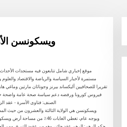
ويسكونسن الأ
موقع إخباري شامل تتابعون فيه مستجدات الأحداث 
مستمرة لأخبار السياسة والرياضة والاقتصاد والعلوم و
تقريرا للصحافيين أليكساند بيرنز وجوناثان مارتين وماغي ه
الصنف: فتاوى الأسرة - عقد الزو
ويسكونسن هي الولاية الثالثة والعشرون من حيث الم
وبوجه عام، تغطي الغابات 46٪ من م
حكم الرهن: الرهن عقد جائز، وهو من عقود التبرع، ومن العقود ا