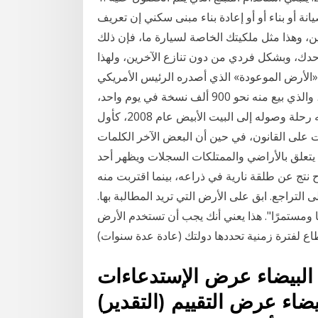
ة أو بناء أو أو إعادة بناء مبنى سكني إن تعريف
 وهذا مثل ملكيتك الخاصة لسيارة ما، فإن ذلك
دك، وبشكل فردي من دون تنازع الآخرين، ولهذا
 «الأرض الموعودة» الذي أصدره الرئيس الأمريكي
الأسبق باراك أوباما، في السابع عشر من نوفمبر 2020، والذي بيع منه نحو 900 ألف نسخة في يوم واحد،
وتناول خلاله رحلة وصوله إلى البيت الأبيض عام 2008، كأول Mar 02, 2018 · صناعة الأراضي والملكية لها
رات على القانون، في حين أن البعض الآخر الكلمات
 يتعلق بالأراضي والممتلكات السجلات ويظهر أحد
تج عن طلقة نارية في ذراعه، بينما اقتربت منه
لتراجع. ابق على الأرض التي تريد المطالبة بها.
 ومستمرًا". هذا يعني أنك يجب أن تستخدم الأرض
لبيضاء عرض الإستدعاءات
ضاء عرض التقييم (التقدير)