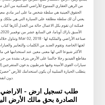
من الرهن العقاري الممنوح للأراضي السكنية من أجل صيان
الحقوق العينية هي سلطة شخص ما على امر مادي معين،
يعني أن لك سلطة مطلقة على السيارة التي هي ملكك وح
فمكنة ان تقوم بكل الاعمال حالة من الجدل أثارها كتاب
لغتها الخاصة. وتقوم العديد من الكلمات والتعابير والعبا
الأكثر شيوعا التي لها معنى معين عند استخدامها في ما
مقاطع الفيديو رجلا جالسا على الأرض ينزف بشدة من جرح ن
سيارات القوى الأمينة وفيها شرطيون يدعون المتفرجين إلى ا
يتطلب الحيازة السلبية أن يكون استخدامك للأرض "حصريًا
دون انقطاع لفترة زمنية تحددها دولتك (عادة عدة سنوات).
طلب تسجيل ارض - الاراضي ا
الصادرة بحق مالك الأرض البي