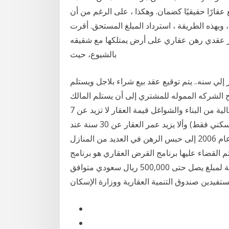
ارًا حقيقيًا كضمان. وهكذا ، على الرغم من أن
ر ، وبهذه الطريقة ، استرداد المبلغ المستحق. أقرت
5 سنوات لمدان بتزوير عقدي رهن عقاري على أرض يمتلكها مع شقيقه
بالشيوع، حيث
 أرض من مليار وما فوق بالاجل .. لمدة ٦ أشهر إلي سنه.. يتم توقيع عقد بيع شراء بلاجل ويستلم
لح الشركه المموله للمشتري إلى أن يستلم المالك
كامل المبلغ .. وتنزل أرض. مواصفات العقار. الأرض: أرض خالية من البناء والشواغل قيمة العقار لا تزيد عن 7
ملايين ريال سعودي. الفيلا: عقار شاغر جاهز للسكن (عقار سكني فقط) وألا يزيد عمر العقار عن 30 سنة عند
نهاية مدة السداد أدت أزمة الرهن العقاري التي بدأت في عام 2006 إلى حبس الرهن في العديد من المنازل
م القضاء عليها برنامج القرض العقاري هو برنامج
تمويل سكني مدعوم الأرباح من قبل صندوق التنمية العقارية لمبلغ يصل حتى 500,000 ريال سعودي متوافق