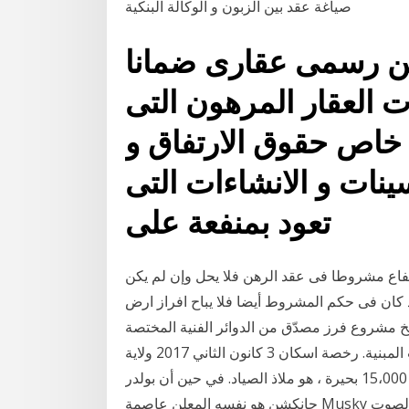
صياغة عقد بين الزبون و الوكالة البنكية
ن رسمى عقارى ضمانا
العقار المرهون التى
 خاص حقوق الارتفاق و
ينات و الانشاءات التى
تعود بمنفعة على
نتفاع مشروطا فى عقد الرهن فلا يحل وإن لم يكن
د كان فى حكم المشروط أيضا فلا يباح افراز ارض
يك او شهادة قيد الملكية. عقد افراز أرض على 3 نسخ مشروع فرز مصدّق من الدوائر الفنية المختصة
إفراز حقوق مختلفة. بيان بالقيمة التأجيرية للعقارات المبنية. رخصة اسكان 3 كانون الثاني 2017 ولاية
ويسكونسن ، مع مناظرها الطبيعية الهادئة وأكثر من 15،000 بحيرة ، هو ملاذ الصياد. في حين أن بولدر
جانكشن هو نفسه المعلن عاصمة Musky من العالموهناك أيضا الآلاف من بقع صيد السمك الساخنة لصوت