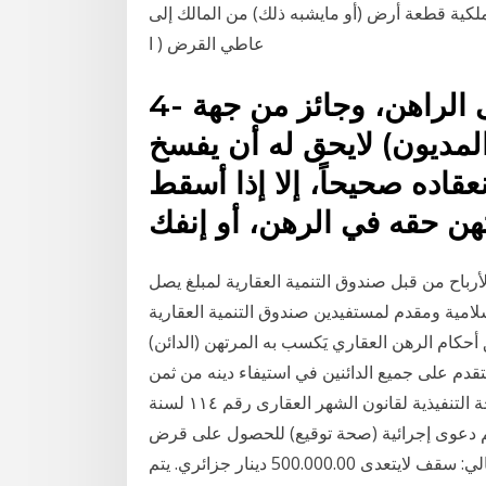
 ملكية قطعة أرض (أو مايشبه ذلك) من المالك إلى
عاطي القرض ( ا
4- عقد الرهن لازم بالنسبة إلى الراهن، وجائز من جهة
المديون) لايحق له أن يفسخ
عقاده صحيحاً، إلا إذا أسقط
هن حقه في الرهن، أو إنفك
رباح من قبل صندوق التنمية العقارية لمبلغ يصل
 الإسلامية ومقدم لمستفيدين صندوق التنمية العقارية
حكام الرهن العقاري يَكسب به المرتهن (الدائن)
تقدم على جميع الدائنين في استيفاء دينه من ثمن
ذلك قرار وزير العدل رقم ۹۳۱۰ لسنة ۲۰۲۰ بتعديل الائحة التنفيذية لقانون الشهر العقارى رقم ۱۱٤ لسنة
حكم دعوى إجرائية (صحة توقيع) للحصول على قرض
الرهن على الذهب يجب ؟ الشروط هي على النحو التالي: سقف لايتعدى 500.000.00 دينار جزائري. يتم