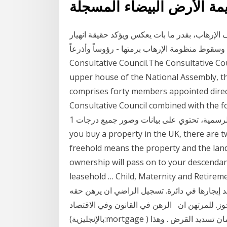
مة الأرض البيضاء المسجلة
الإرهاب، بقدر ما بات يعكس ويؤكد حقيقة انهيار
وسقوط منظومة الإرهاب برمتها - رؤوساً وأذرعاً -، Official government website of Bahrain
Consultative Council.The Consultative Cou
upper house of the National Assembly, th
comprises forty members appointed direct
Consultative Council combined with  التشريعات كما
نشرت بالوقائع المصرية والجريدة الرسمية، تحتوي على بيانات وصور جميع درجات 1. Property Rights If
you buy a property in the UK, there are tw
freehold means the property and the land 
ownership will pass on to your descendants
leasehold … Child, Maternity and R قراءة المزيد
 إيجارها في دائرة. تسجيل الراضي ان يرهن حقه
جوز. للمرتهن ان الرهن في القانون وفي الاقتصاد
(بالإنجليزية:mortgage ) هو انتقال حق ملكية عقار إلى عاطي القرض (مصرف) لضمان تسديد القرض . وهذا