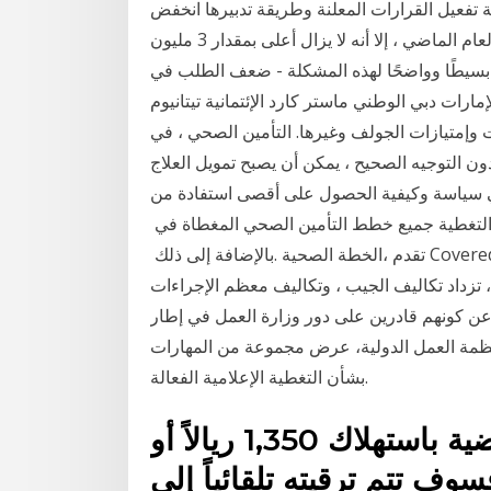
 تفعيل القرارات المعلنة وطريقة تدبيرها انخفض
العمل غير الطوعي بدوام جزئي من قبل 670,000 خلال العام الماضي ، إلا أنه لا يزال أعلى بمقدار 3 مليون
ً بسيطًا وواضحًا لهذه المشكلة - ضعف الطلب في
ارات دبي الوطني ماستر كارد الإئتمانية تيتانيوم
ت وإمتيازات الجولف وغيرها. التأمين الصحي ، في
ون التوجيه الصحيح ، يمكن أن يصبح تمويل العلاج
 في سياسة وكيفية الحصول على أقصى استفادة من
التغطية جميع‭ ‬خطط‭ ‬التأمين‭ ‬الصحي‭ ‬المغطاة‭ ‬في‭ ‬Covered CA‭ ‬تأتي‭ ‬مع‭ ‬تغطية‭ ‬أسنان‭ ‬للأطفال‭ ‬مضمنة‭ ‬في‭
‬الخطة‭ ‬الصحية‭. ‬بالإضافة‭ ‬إلى‭ ‬ذلك‭ ‬،‭ ‬تقدم‭ ‬Covered دراسة جديدة تكشف أن المستهلكين لا يوفرون ما يكفي أو
 تزداد تكاليف الجيب ، وتكاليف معظم الإجراءات
 عن كونهم قادرين على دور وزارة العمل في إطار
ومنظمة العمل الدولية، عرض مجموعة من المهارات
بشأن التغطية الإعلامية الفعالة.
مثال: إذا قام عميل من الفئة الفضية باستهلاك 1,350 ريالاً أو
و أقل، فسوف تتم ترقيته تلقائياً إلى