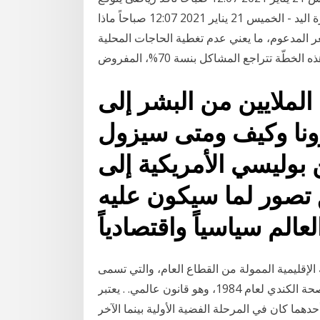
وصول منتخب مصر لدور ثمن النهائى فى كأس العالم لكرة اليد - الخميس 21 يناير 2021 12:07 صباحاً ماذا
عر المدعوم، ما يعني عدم تغطية الحاجات المحلية
ة تتراجع المشاكل بنسة 70%، المفروض
لملايين من البشر إلى
نا وكيف ومتى سيزول
وليسي الأمريكية إلى
 تصور لما سيكون عليه
الم سياسياً واقتصادياً
 الإقليمية الممولة من القطاع العام، والتي تسمى
عاميًا «الرعاية الطبية» بالاعتماد على أحكام قانون الصحة الكندي لعام 1984، وهو قانون عالمي. . يعتبر
 الهجرة لقد رأيت أن أحدهما كان في المرحلة الفضية الأولية بينما الآخر