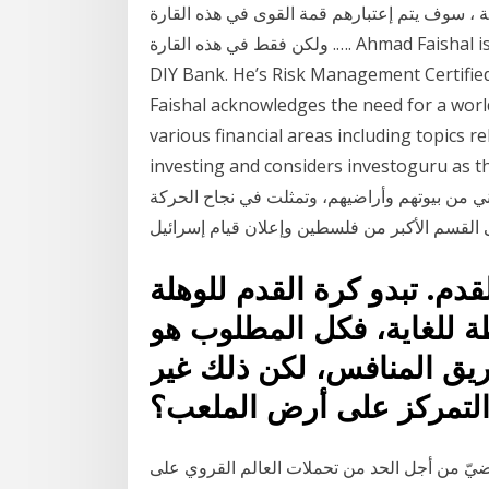
 ، سوف يتم إعتبارهم قمة القوى في هذه القارة
…. ولكن فقط في هذه القارة. Ahmad Faishal is now a full-time writer and former Analyst of BPD
DIY Bank. He’s Risk Management Certified. 
Faishal acknowledges the need for a worl
various financial areas including topics 
investing and considers investog النكبة مصطلح يرمز للتهجير
1948 لأكثر من 750 ألف فلسطيني من بيوتهم وأراضيهم، وتمثلت في نجاح الحركة
م. تبدو كرة القدم للوهلة
طة للغاية، فكل المطلوب هو
يق المنافس، لكن ذلك غير
التمركز على أرض الملعب؟
يّ من أجل الحد من تحملات العالم القروي على