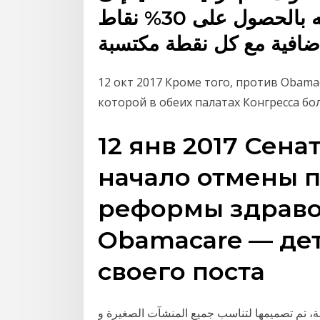
الفئة البلاتينية التي تسمح له بالحصول على 30% نقاط
12 окт 2017 Кроме того, против Obama
которой в обеих палатах Конгресса б
12 янв 2017 Сен
начало отмены 
реформы здрав
Obamacare — де
своего поста
الجديد يحتوي على ٣ برامج متنوعة، تم تصميمها لتناسب جميع المنشآت الصغيرة و