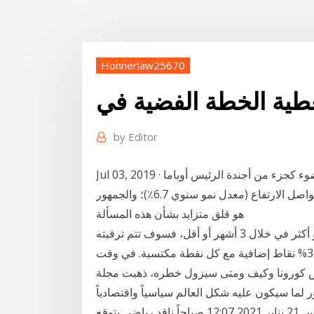
Honnerlaw25670
by
Editor
Jul 03, 2019 · نظام الرعاية الصحية في البلاد هو مرة أخرى في دائرة الضوء كجزء من أجندة الرئيس أوباما
السياسة. أعداد متزايدة من الأمريكيين غير المؤمن. تكاليف تواصل الارتفاع (معدل نمو سنوي 6.7٪)؛ والجمهور
هو قلق متزايد بشأن هذه المسألة
مثال: إذا قام عميل من الفئة الفضية باستهلاك 1,350 ريالاً أو أكثر في خلال 3 أشهر أو أقل، فسوف تتم ترقيته
تلقائياً إلى الفئة البلاتينية التي تسمح له بالحصول على 30% نقاط إضافية مع كل نقطة مكتسبة. في وقت
وس كورونا وكيف ومتى سيزول خطره، ذهبت مجلة
 لما سيكون عليه شكل العالم سياسياً واقتصادياً
ماذا قدم الأنجولى جيرالدو مع الأهلى قبل الرحيل؟ - الخميس 21 يناير 2021 12:07 صباحاً ناقد رياضى يتوقع