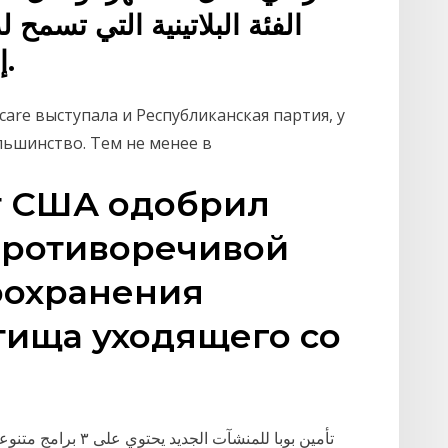
إضافية مع كل نقطة مكتسبة.
care выступала и Республиканская партия, у
ольшинство. Тем не менее в
ат США одобрил
противоречивой
оохранения
тища уходящего со
تأمين بوبا للمنشآت 