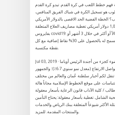
 فهم خطط اللعب في كرة القدم. تبدو كرة القدم
مطلوب هو تسجيل الكرة في شباك الفريق المنافس،
 الخطة الفضية الحد الاقصى بالدولار الأمريكي
متضمنة في المصاريف الطبية الطارئة بحد اقصى 1,000 دولار أمريكي تغطية مصاريف العلاج المتعلقة
بفايروس covid19: مثال: إذا قام عميل من الفئة الفضية باستهلاك 1,350 ريالاً أو أكثر في خلال 3 أشهر أو
أقل، فسوف تتم ترقيته تلقائياً إلى الفئة البلاتينية التي تسمح له بالحصول على 30% نقاط إضافية مع كل
نقطة مكتسبة.
Jul 03, 2019 · نظام الرعاية الصحية في البلاد هو مرة أخرى في دائرة الضوء كجزء من أجندة الرئيس أوباما
السياسة. أعداد متزايدة من الأمريكيين غير المؤمن. تكاليف تواصل الارتفاع (معدل نمو سنوي 6.7٪)؛ والجمهور
 تنقل لكم أخبار سلطنة عُمان والعالم من مختلف
باسات على موقع الخطوط الإسلامية مجاناً هالة
ة الآداب قانون الرعاية بأسعار معقولة (ACA) أو "Obamacare" تم إقراره في
 الصحية الشامل. تغطية بأسعار معقولة: يحتاج التأمين
خل الأسرة هنا الأسئلة الأكثر شيوعاً المتعلقة ببنك الرياض والخدمات
والمنتجات المقدمة. للمزيد.