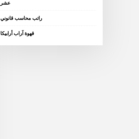
عشر
راتب محاسب قانوني
قهوة آراب أرابيكا