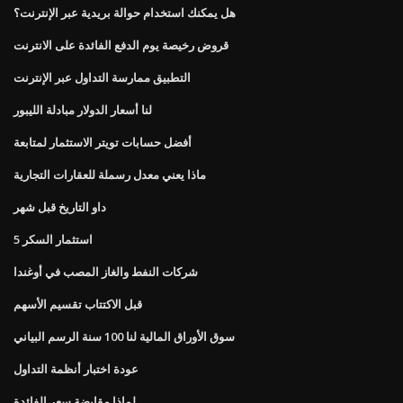
هل يمكنك استخدام حوالة بريدية عبر الإنترنت؟
قروض رخيصة يوم الدفع الفائدة على الانترنت
التطبيق ممارسة التداول عبر الإنترنت
لنا أسعار الدولار مبادلة الليبور
أفضل حسابات تويتر الاستثمار لمتابعة
ماذا يعني معدل رسملة للعقارات التجارية
داو التاريخ قبل شهر
استثمار السكر 5
شركات النفط والغاز المصب في أوغندا
قبل الاكتتاب تقسيم الأسهم
سوق الأوراق المالية لنا 100 سنة الرسم البياني
عودة اختبار أنظمة التداول
لماذا مقايضة سعر الفائدة