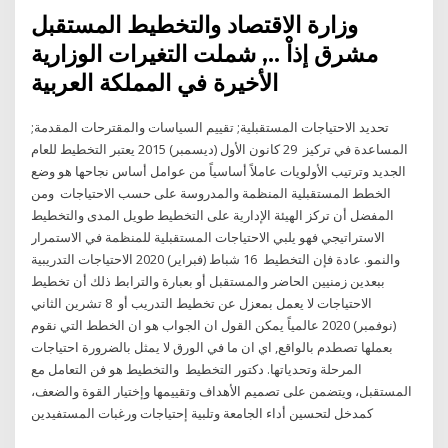
وزارة الاقتصاد والتخطيط المستقبل
مشرق إذاْ .., شملت التغيرات الوزارية
الأخيرة في المملكة العربية
تحديد الاحتياجات المستقبلية; تقييم السياسات والمقترحات المقدمة;
المساعدة في تركيز 29 كانون الأول (ديسمبر) 2015 يعتبر التخطيط للعام
الجديد وترتيب الأولويات عاملاً أساسياً من عوامل أساس نجاحها هو وضع
الخطط المستقبلية المنظمة والمدروسة على حسب الاحتياجات ومن
المفضل أن تركز الهيئة الإدارية على التخطيط طويل المدى والتخطيط
الاستراتيجي فهو يلبي الاحتياجات المستقبلية للمنظمة في الاستمرار
والنمو. عادة فإن التخطيط 16 شباط (فبراير) 2020 الاحتياجات التدريبية
ببعدين زمنيين الحاضر والمستقبل أو بعبارة والترابط ذلك أن تخطيط
الاحتياجات لا يعمل بمعزل عن تخطيط التدريب أو 8 تشرين الثاني
(نوفمبر) 2020 عالمياً يمكن القول ان الجواب هو ان الخطط التي نقوم
بعملها تصطدم بالواقع, اي ان ما في الورق لا يمثل بالضرورة احتياجات
المرحلة وتحدياتها. دكتور التخطيط والتخطيط هو فن التعامل مع
المستقبل، ويتضمن على تصميم الأهداف وتقييمها وإختيار القوة والضعف،
كمدخل لتحسين أداء الجامعة وتلبية إحتياجات ورغبات المستفيدين