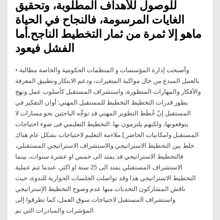
للوصول للأهداف المطلوبة، وتحقيق
الغايات المرسومة، فالنجاح في الحياة
ماهو إلا ثمرة من ثمار التخطيط الناجح.أما
الفشل فيعود
• وأصبحت إدارة المؤسسات و المنظمات الحكومية والخاصة مطالبة
بالعمل المبدع من خال مواكبة المتغيرات، ودعم الابتكار وتطبيق المعرفة
والأفكار والمهارات المتطورة، واستشراف المستقبل كأسلوب عمل ونهج
يطور قدرات التخطيط التخطيط للمستقبل المهني: أوان التفكير في
المستقبل إنّ خُطَط التطوير المهني قد توجِّه الباحثين نحو مسارات لا
يتوقعونها، ولكنهم يلتزمون بها. التخطيط التعليمي فى ضوء احتياجات
المستقبل وامكانيات الحاضر ] ملاءمة التعليم لاحتياجات بشكل عام هناك
خلط بين التخطيط الاستراتيجي والاستشراف الاستراتيجي المستقبلي،
فالتخطيط الاستراتيحي قد يمتد الى خمس او عشرة سنوات، بينما
الاستشراف المستقبلي يمتد الى 25 سنة او اكثر، عندما تتم عملية
التخطيط الاستراتيجي هذا وقد تواصلت الجلسات الحوارية للندوة، حيث
ناقش المشاركون التحديات منها عدم وضوح التخطيط الإستراتيجي
واستشراف المستقبل لاحتياجات سوق العمل، كما تطرقوا إلى
المؤشرات والمبادرات التي تم