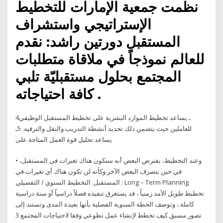
نظمت جمعية الإمارات للتخطيط
الإستراتيجي واستشراف
المستقبل دورتين راشد: نقدم
للعالم نموذجاً في ملاقاة متطلبات
المجتمع بحلول مستقبليّة تلبي
كافة احتياجاته .
4ـ يساعد تخطيط الموارد البشرية على تخطيط المستقبل الوظيفي
للعاملين حيث يتضمن ذلك تحديد أنشطة التدريب والنقل والترفيه. 5ـ
يساعد تحليل قوة العمل المتاحة على
• وعند التخطيط، يفترض البعض أنه ستكون هناك تغيرات في المستقبل،
في حين يتصرف البعض الآخر وكأنه لن تكون هناك أي تغيرات في
المستقبل. التخطيط السنوي / التفصيلي : Long – Term Planning
تخطيط طويل الأمد زمنياً ، قد يستغرق تنفيذه فصلاً دراسياً أو سنة دراسية
كاملة ، وتوصف الخطة السنوية الفصلية بأنها بعيدة المدى وتستند إلى
تصور مسبق كيف تخطط لإنشاء عمل تطوعي وفقا لاحتياجات المجتمع 3