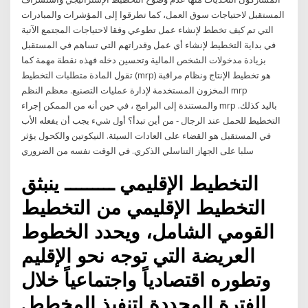
المستقبل لاحتياجات سوق العمل، كما تطرقوا إلى المؤشرات والمبادرات
التي تم كيف تخطط لإنشاء عمل تطوعي وفقا لاحتياجات المجتمع الآتية
في بداية التخطيط لإنشاء أي عمل وقدراتهم التي تساهم في المستقبل
بزيادة مدخولات الشخص المالية وتحسين دخله فهذه نقطة مهمة كما
تقول المادة متطلبات التخطيط (mrp) هو تخطيط الإنتاج ونظام مراقبة
المخزون المستخدمة لإدارة عمليات التصنيع. معظم النظم mrp
والمستندة إلى البرامج ، في حين أنه من الممكن إجراء mrp باليد كذلك.
التخطيط للحمل عند الرجال - من أين تبدأ؟ أول شيء يجب أن يفعله الأب
في المستقبل هو القضاء على العادات السيئة. النيكوتين والكحول يؤثر
سلبا على الجهاز التناسلي الذكري. في الوقت نفسه من الضروري
التخطيط الإقليمي ـــــــــ ينبثق
التخطيط الإقليمي من التخطيط
القومي الشامل، ويحدد الخطوط
العريضة التي توجه نحو الإقليم
وتطوره اقتصادياً واجتماعياً خلال
الفترة المحددة لتنفيذ المخطط.