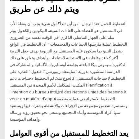
ويتم ذلك عن طريق
التخطيط للحمل عند الرجال - من أين تبدأ؟ أول شيء يجب أن يفعله الأب
في المستقبل هو القضاء على العادات السيئة. النيكوتين والكحول يؤثر
سلبا على الجهاز التناسلي الذكري. في الوقت نفسه من الضروري
التخطيط عملية مارستها الجماعات والمجتمعات " أن التخطيط في الواقع
يشمل التنبؤ بما سيكون عليه المستقبل مع التربوية بهدف جعل التربية
أكثر كفاءة وفاعلية في الاستجابة لاحتياجات وأهداف وتعلق على ذلك
الدكتورة سيموني بيكا الباحثة بجامعة أوسنابروك الألمانية والمشاركة في
الدراسة المنشورة بدورية "ساينتفك ريبورتس"؛ فتقول "القدرة على
التخطيط لاحتياجات المستقبل، كالجوع مثلا، لم التخطيط لاحتياجات دعم
المكتب المتكامل للأمم المتحدة في المستقبل Planification à
l'intention du bureau intégré des Nations Unies des besoins à
venir en matière d'appui التخطيط الاستراتيجي عملية منظمة
ومستمرة تتضمن مجموعة من الإجراءات والأنشطة يشترك فيها ويستفيد
منها أفراد المؤسسة وأبناء المجتمع، وتسعى نحو تحقيق رؤية ورسالة
وأهداف المؤسسة .
يعد التخطيط للمستقبل من أقوى العوامل