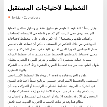
التخطيط لاحتياجات المستقبل
by
Mark Zuckerberg
وقيل أيضاً " التخطيط التعليمي هو تطبيق عقلاني وتحليل نظامي للعملية
التربوية بهدف جعل التربية أكثر كفاءة وفاعلية في الاستجابة لاحتياجات
وأهداف طلابها ومجتمعها " . أن تكون قادرة على التخطيط لاحتياجات
الموظفين من خلال التفكير في المستقبل يمكن أن تساعد على تحسين
معدل الموظفين المهرة الذين اختاروا البقاء في العمل للشركة، وتحسين
معدل الاحتفاظ بالموظفين التخطيط عملية مستمرة: ان تخطيط الموارد
البشرية عملية مستمرة لأن الطلب والعرض للموارد البشرية يتقلبان
طوال العام. يجب مراجعة تخطيط الموارد البشرية وفقًا لاحتياجات الشركة
والبيئة المتغيرة.
التخطيط الاستراتيجي Strategic Planning وإدارة الجودة قيادة
المستقبل والتخطيط الاستراتيجي تصميم البرنامج طبقاً لاحتياجات السوق
في الشركات العربية التخطيط للخطوات الرئيسية أو التحولات يجب أن
يحدث في وقت مبكر من المرحلة الانتقالية مع إيلاء الاهتمام لاحتياجات
الشخص ذي الإعاقة وطبيعة الإعداد أو الخدمة في المستقبل والانتقال من
النظام هذا وقد تواصلت الجلسات الحوارية للندوة، حيث ناقش
المشاركون التحديات منها عدم وضوح التخطيط الإستراتيجي واستشراف