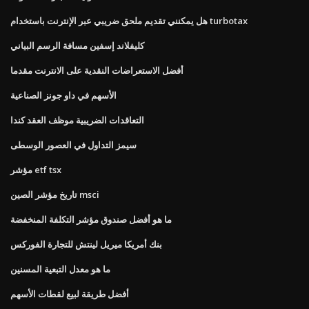
هل يمكنني تقديم ملحق ضريبي عبر الإنترنت باستخدام turbotax
كليفلاند إسفين مسافة الرسم البياني
أفضل الاستعراضات النقدية على الانترنت مقدما
الأسهم في داو جونز الصناعية
التعاقدات الضريبية موظف العقد كندا
سيمز التداول في العصور الوسطى
مؤشر etf tsx
تاريخ مؤشر الصين msci
ما هو أفضل صندوق مؤشر التكلفة المنخفضة
بنك أمريكا ميريل لينتش للتجارة الفوركس
ما هو معدل التبعية المسنين
أفضل طريقة لبيع لقطات الأسهم