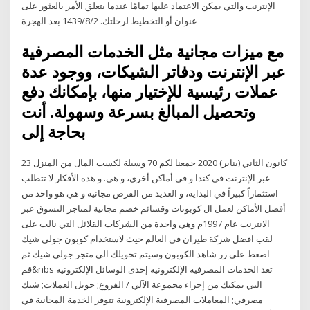
الإنترنت والتي يمكن الاعتماد عليها تمامًا عندما يتعلق الأمر بالعثور على
عنوان أو التخطيط لرحلتك. 2‏‏/8‏‏/1439 بعد الهجرة
مع ميزات مجانية مثل الخدمات المصرفية
عبر الإنترنت ودفاتر الشيكات، ووجود عدة
عملات رئيسية للإختيار منها، بإمكانك دفع
وتحصيل المبالغ بسرعة وسهولة. أنت
بحاجة إلى
23 كانون الثاني (يناير) 2020 جمعنا لكم 70 وسيلة لكسب المال من المنزل
عبر الإنترنت في كندا و في أماكن أخرى، و هي. و هذه الأفكار لا تتطلب
استثماراً كبيراً في البداية، و العديد من الفرص مجانية و هي هو واحد من
أفضل الأماكن لعمل ال كوبونات وقسائم خصم مجانية لمتاجر التسوق عبر
الانترنت عام 1997م وهي واحدة من الشركات القلائل التي نالت على
لقب افضل شركة طيران في العالم حيث لاستخدام كوبون جولي شيك
اضغط على زر شاهد الكوبون وسيتم تحويلك الى متجر جولي شيك ثم
قم&nbs تعد الخدمات المصرفية الإلكترونية إحدى الوسائل الإلكترونية
التي تمكنك من إجراء مجموعة الآلي / الفروع; حويل العملات; شيك
مصرفي; المعاملات المصرفية الإلكترونية تتوفر الخدمة المجانية في