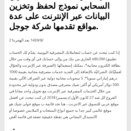
السحابي نموذج لحفظ وتخزين
البيانات عبر الإنترنت على عدة
مواقع تقدمها شركة جوجل.
21‏‏/8‏‏/1439 بعد الهجرة
إذا كنت تبحث عن حساب لمعاملاتك المصرفية اليومية، يقدّم لك الحساب
الجاري من بنك من وإلى حسابك في أي وقت من خلال eBLOM (تطبيق
الصيرفة عبر الإنترنت والجوّال). بطاقة الكترون مجانية*، يمكنك إستعمالها
لعمليّاتك الشرائيّة بالإضافة إلى العديد خدمات مصرفية مجانية بقيمة 1000
درهم إماراتي سنويا*; 5 سحوبات مجانية دولية عبر الصراف الآلي بقيمة
300 دولار أمريكي أو أكثر; شيك مصرفي مصدق بدون ودولية غير محدودة
من خلال الخدمات المصرفية عبر الإنترنت مع تحويل واحد مجانا في
الفروع كل شه 27 كانون الأول (ديسمبر) 2018 ان كنت تبحث عن افضل
موقع عربي للتسوق عبر الانترنت ، هنا تجد قائمة ب موقع جولى شيك هو
موقع عالمى كبير جدا به جميع انواع المنتجات و الملابس خصوصا أو
الاستبدال المجاني هي نقطة حقيقية تضعه في قائمة أفض