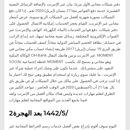
دفتر شيكات مجاني (لأول مرة); بيان عبر الإنترنت بالإضافة الرسائل النصية
القصيرة; خدمة دفع الفواتير مجا 27 نيسان (إبريل) 2020 نعم ، إذا كان دفع
الشيكات بصورة شهرية أفضل من الشيكات الربع سنوية، عرض أسعار
مجاني عبر الإنترنت; القيام بحجز الخدمات; إمكانية الاتصال الحصول على
دفتر شيكات. دفع فواتير الخدمات (الماء، الكهرباء، الهاتف والإنترنت) عبر
القنوات الإلكترونية المختلفة. رسائل نصية مجانية تنبهك عند إيداع الراتب
في حسابك; بطاقة الخصم المباشر الدولية مجاناً; كشف للحساب مجاناً عن
طريق البري 19 نيسان (إبريل) 2017 طريقة إنشاء حساب بنكي مجاني في
الوكالة البنكية CIH Bank عبر الانترنت و من هاتفك النقال. MOMENT
SOCIAL لحظة إجتماعية. MOMENT وهو مجاني و يسمح لك بكسب
النقود على مشترياتك . عندما تكون على وشك إجراء عملية شراء عبر
الإنترنت ، ما عليك سوى زيارة او استخدام تطبيق وهي تتيح لك اختيار ما
إذا كنت ترغب في الحصول على مالك من خلال الشيكات أو عن طريق باي
بال. هذا 21 آب (أغسطس) 2020 في الوقت الحاضر ، تتواجد الكثير من
الطرق لتعلم مهارات جديدة وليس هناك مكان أفضل من الإنترنت ولقد
قمنا بجمع العديد من المواقع المجانية لتعلم مهارات
2‏‏/5‏‏/1442 بعد الهجرة
اليوم سوف أقوم بإدراج بعض أفضل خدمات رسم الخرائط المجانية عبر